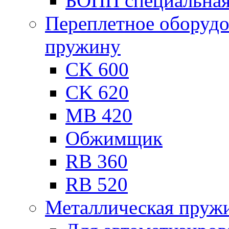
БОПП специальна
Переплетное оборудо
пружину
CK 600
CK 620
MB 420
Обжимщик
RB 360
RB 520
Металлическая пружи