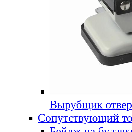
Вырубщик отвер
Сопутствующий то
Бейдж на булавк