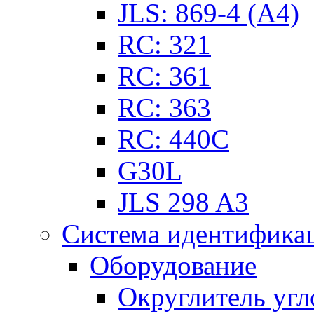
JLS: 869-4 (А4)
RC: 321
RC: 361
RC: 363
RC: 440С
G30L
JLS 298 A3
Система идентификац
Оборудование
Округлитель угл