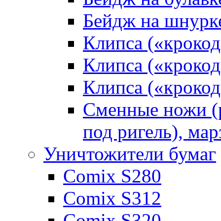
Бейдж на шнурк
Клипса («кроко
Клипса («крокод
Клипса («крокод
Сменные ножи (р
под ригель), мар
Уничтожители бумаг
Comix S280
Comix S312
Comix S320