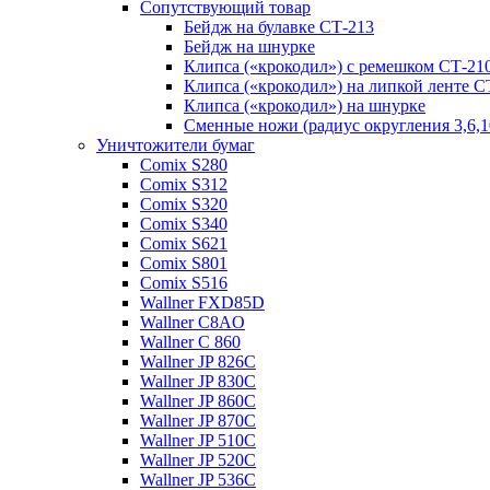
Сопутствующий товар
Бейдж на булавке СТ-213
Бейдж на шнурке
Клипса («крокодил») с ремешком СТ-21
Клипса («крокодил») на липкой ленте С
Клипса («крокодил») на шнурке
Сменные ножи (радиус округления 3,6,10
Уничтожители бумаг
Comix S280
Comix S312
Comix S320
Comix S340
Comix S621
Comix S801
Comix S516
Wallner FXD85D
Wallner C8AO
Wallner C 860
Wallner JP 826C
Wallner JP 830C
Wallner JP 860C
Wallner JP 870C
Wallner JP 510C
Wallner JP 520C
Wallner JP 536C