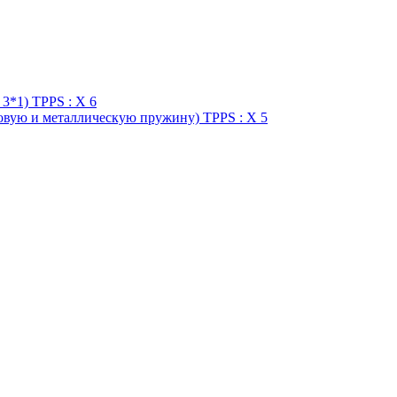
3*1) TPPS : X 6
вую и металлическую пружину) TPPS : X 5