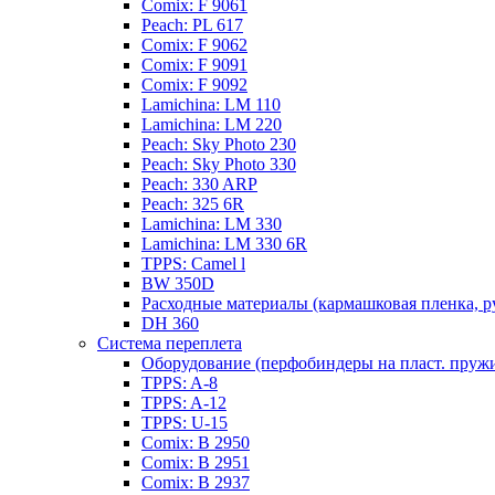
Сomix: F 9061
Peach: PL 617
Сomix: F 9062
Сomix: F 9091
Сomix: F 9092
Lamichina: LM 110
Lamichina: LM 220
Peach: Sky Photo 230
Peach: Sky Photo 330
Peach: 330 ARP
Peach: 325 6R
Lamichina: LM 330
Lamichina: LM 330 6R
TPPS: Camel l
BW 350D
Расходные материалы (кармашковая пленка, р
DH 360
Система переплета
Оборудование (перфобиндеры на пласт. пруж
TPPS: A-8
TPPS: A-12
TPPS: U-15
Comix: B 2950
Comix: B 2951
Comix: B 2937