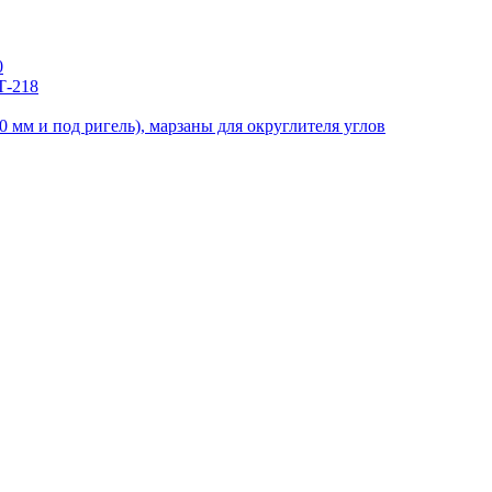
0
Т-218
 мм и под ригель), марзаны для округлителя углов