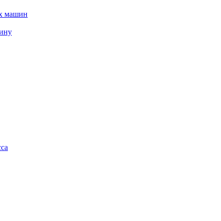
х машин
жину
сса