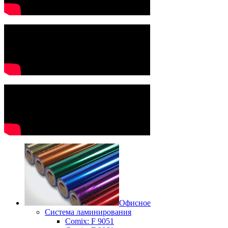
Офисное
Система ламинирования
Сomix: F 9051