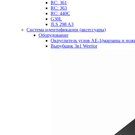
RC: 361
RC: 363
RC: 440С
G30L
JLS 298 A3
Система идентификации (аксессуары)
Оборудование
Округлитель углов АЕ-1(марзаны и нож
Вырубщик 3в1 Werrior