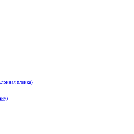
улонная пленка)
ину)