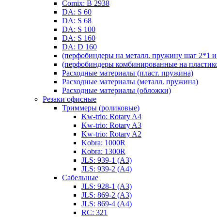
Comix: B 2938
DA: S 60
DA: S 68
DA: S 100
DA: S 160
DA: D 160
(перфобиндеры на металл. пружину шаг 2*1 и 
(перфобиндеры комбинированные на пластико
Расходные материалы (пласт. пружина)
Расходные материалы (металл. пружина)
Расходные материалы (обложки)
Резаки офисные
Триммеры (роликовые)
Kw-trio: Rotary A4
Kw-trio: Rotary A3
Kw-trio: Rotary A2
Kobra: 1000R
Kobra: 1300R
JLS: 939-1 (А3)
JLS: 939-2 (А4)
Сабельные
JLS: 928-1 (А3)
JLS: 869-2 (А3)
JLS: 869-4 (А4)
RC: 321